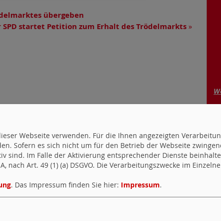
rödelmarktes übergeben
r SPD startet Petition zum Erhalt des Trödelmarkts
»
We
uf dieser Webseite verwenden. Für die Ihnen angezeigten Verarbei
en. Sofern es sich nicht um für den Betrieb der Webseite zwingen
ktiv sind. Im Falle der Aktivierung entsprechender Dienste beinhal
, nach Art. 49 (1) (a) DSGVO. Die Verarbeitungszwecke im Einzelnen
ung
. Das Impressum finden Sie hier:
Impressum
.
F
Fa