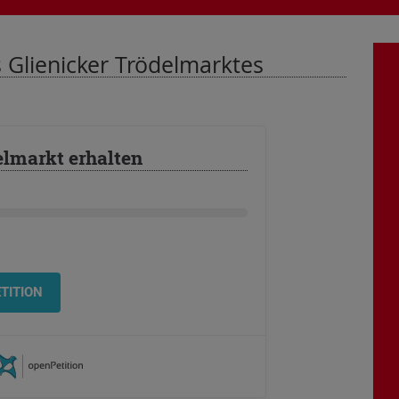
s Glienicker Trödelmarktes
elmarkt erhalten
TITION