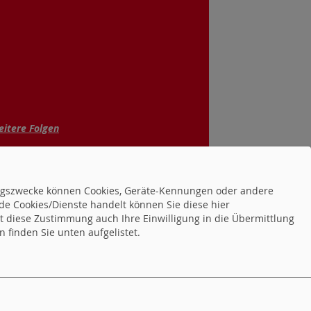
itere Folgen
FOLGEN SIE UNS AUCH
tungszwecke können Cookies, Geräte-Kennungen oder andere
de Cookies/Dienste handelt können Sie diese hier
IN DEN SOZIALEN
tet diese Zustimmung auch Ihre Einwilligung in die Übermittlung
NETZWERKEN
 finden Sie unten aufgelistet.
acebook
cebook (Fraktion)