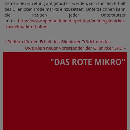
Gemeindevertretung aufgefordert werden, sich für den Erhalt
des Glienicker Trödelmarkts einzusetzen. Unterzeichnen kann
die Petition jeder Unterstützer
unter
https://www.openpetition.de/petition/online/glienicker-
troedelmarkt-erhalten
«
Petition für den Erhalt des Glienicker Trödelmarktes
Uwe Klein neuer Vorsitzender der Glienicker SPD
»
"DAS ROTE MIKRO"