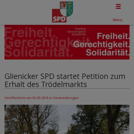
Togg
Menü
Glienicker SPD startet Petition zum
Erhalt des Trödelmarkts
Veröffentlicht am 02.09.2018
in Veranstaltungen