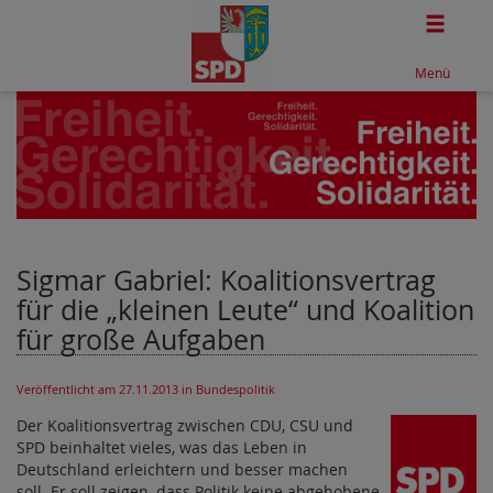
Togg
Menü
Sigmar Gabriel: Koalitionsvertrag
für die „kleinen Leute“ und Koalition
für große Aufgaben
Veröffentlicht am 27.11.2013
in Bundespolitik
Der Koalitionsvertrag zwischen CDU, CSU und
SPD beinhaltet vieles, was das Leben in
Deutschland erleichtern und besser machen
soll. Er soll zeigen, dass Politik keine abgehobene